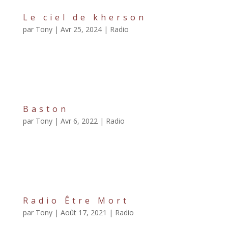
Le ciel de kherson
par
Tony
|
Avr 25, 2024
|
Radio
Le ciel de Kherson Un nouvel an sous les bombes
Documentaire de création De Tony Hayère et Gilles
Mardirossian « Noël approche et je décide d’aller le
passer en Ukraine, à Kherson » I "Le ciel de Kherson"
57 min Documentaire de Création...
Baston
par
Tony
|
Avr 6, 2022
|
Radio
Baston Atelier de Création Radiophonique De Tony
Hayère et Gilles Mardirossian « En Systema, on
frappe, on rit aux éclats et on s’effondre en larmes,
perdu. On frappe un ventre, un visage, on est frappé. »
I "Baston" 56 min Atelier de...
Radio Être Mort
par
Tony
|
Août 17, 2021
|
Radio