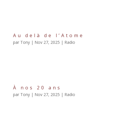
L’heure de Disparaître Documentaire de création De
Nuit Sauvage et Gilles Mardirossian, avec les Chiens de
la Route » Après deux jours d’attente au bord du rien,
avec beaucoup d’espoir et de détermination… On a
passé deux nuits...
Au delà de l’Atome
par
Tony
|
Nov 27, 2025
|
Radio
Série Au delà de l’Atome Documentaire de création
De Tony Hayère et Gilles Mardirossian » Si le mot
“infini” nous stoppe dans un vertige, du plus profond de
nous aux confins de l’espace, quelque chose se touche.
La science nous apprend que « les...
À nos 20 ans
par
Tony
|
Nov 27, 2025
|
Radio
Série À Nos 20 ans Documentaire de création De
Tony Hayère et Gilles Mardirossian » Qui est-on
lorsque l’on quitte le lycée – quand on vient au monde
pour la seconde fois ? Ils sont six, ils ont 20 ans,
viennent de Douarnenez, et partagent pendant...