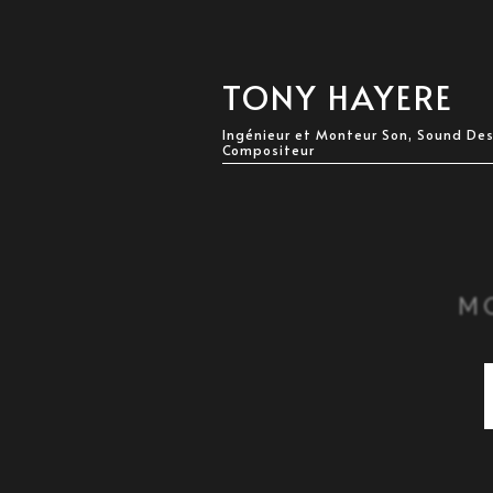
TONY HAYERE
Ingénieur et Monteur Son, Sound Des
Compositeur
M