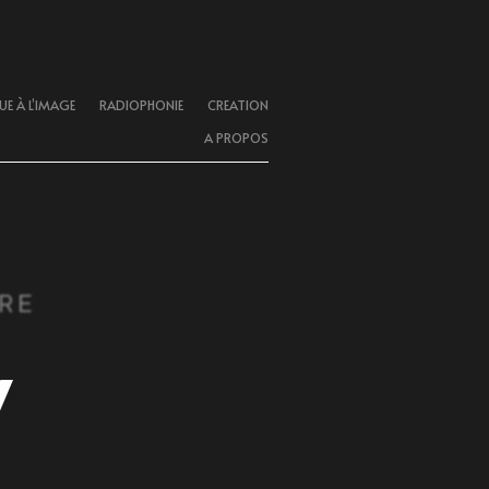
E À L’IMAGE
RADIOPHONIE
CREATION
A PROPOS
RE
y